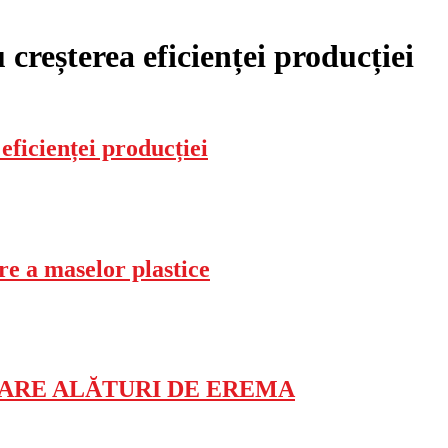
 creșterea eficienței producției
eficienței producției
re a maselor plastice
LARE ALĂTURI DE EREMA