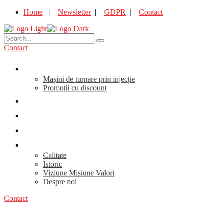
Home
|
Newsletter
|
GDPR
|
Contact
Contact
Promoții
Mașini de turnare prin injecție
Promoții cu discount
Produse
Servicii
Noutăți
Compania
Calitate
Istoric
Viziune Misiune Valori
Despre noi
Contact