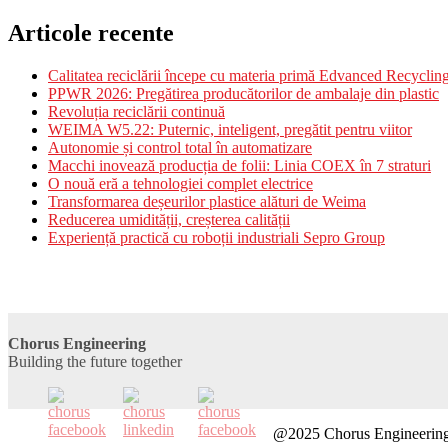
Articole recente
Calitatea reciclării începe cu materia primă Edvanced Recycli
PPWR 2026: Pregătirea producătorilor de ambalaje din plastic
Revoluția reciclării continuă
WEIMA W5.22: Puternic, inteligent, pregătit pentru viitor
Autonomie și control total în automatizare
Macchi inovează producția de folii: Linia COEX în 7 straturi
O nouă eră a tehnologiei complet electrice
Transformarea deșeurilor plastice alături de Weima
Reducerea umidității, creșterea calității
Experiență practică cu roboții industriali Sepro Group
Chorus Engineering
Building the future together
@2025 Chorus Engineering