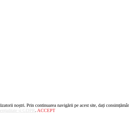
zatorii noștri. Prin continuarea navigării pe acest site, dați consimțămân
dențialitate și GDPR
.
ACCEPT