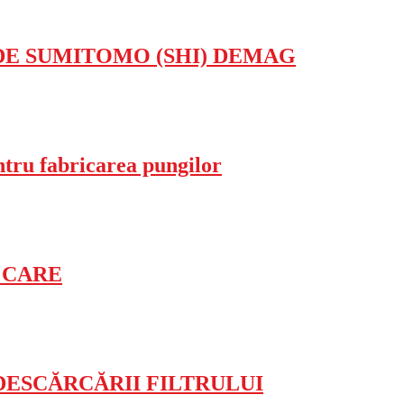
DE SUMITOMO (SHI) DEMAG
tru fabricarea pungilor
 CARE
DESCĂRCĂRII FILTRULUI