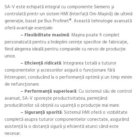
SA-V este echipată integral cu componente Siemens și
controlată printr-un sistem HMI (Interfață Om-Mașină) de ultimă
generație, bazat pe Bus Profinet®. Această tehnologie avansată
oferă avantaje esențiale:
– Flexibilitate maximă
: Mașina poate fi complet
personalizată pentru a îndeplini cerințe specifice de fabricație,
fiind alegerea ideală pentru companiile cu nevoi de producție
unice.
– Eficiență ridicată
: Integrarea totală a tuturor
componentelor și accesoriilor asigură o funcționare fără
întreruperi, conducând la o performanță optimă și un timp minim
de nefuncționare.
– Performanță superioară
: Cu sistemul său de control
avansat, SA-V sporește productivitatea, permițând
producătorilor să obțină cu ușurință o producție mai mare.
– Siguranță sporită
: Sistemul HMI oferă o vizibilitate
completă asupra tuturor componentelor conectate, asigurând
asistență la o distanță sigură și eficientă atunci când este
necesar.