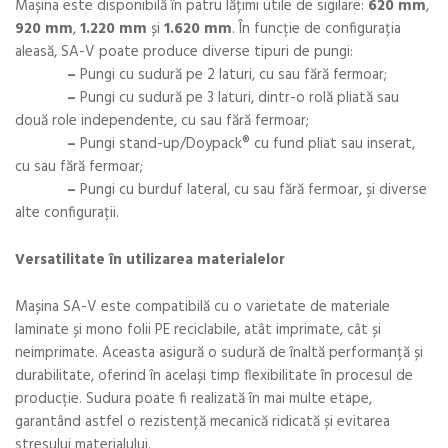
Mașina este disponibilă în patru lățimi utile de sigilare:
620 mm
,
920 mm
,
1.220 mm
și
1.620 mm
. În funcție de configurația
aleasă, SA-V poate produce diverse tipuri de pungi:
–
Pungi cu sudură pe 2 laturi, cu sau fără fermoar;
–
Pungi cu sudură pe 3 laturi, dintr-o rolă pliată sau
două role independente, cu sau fără fermoar;
–
Pungi stand-up/Doypack® cu fund pliat sau inserat,
cu sau fără fermoar;
–
Pungi cu burduf lateral, cu sau fără fermoar, și diverse
alte configurații.
Versatilitate în utilizarea materialelor
Mașina SA-V este compatibilă cu o varietate de materiale
laminate și mono folii PE reciclabile, atât imprimate, cât și
neimprimate. Aceasta asigură o sudură de înaltă performanță și
durabilitate, oferind în același timp flexibilitate în procesul de
producție. Sudura poate fi realizată în mai multe etape,
garantând astfel o rezistență mecanică ridicată și evitarea
stresului materialului.