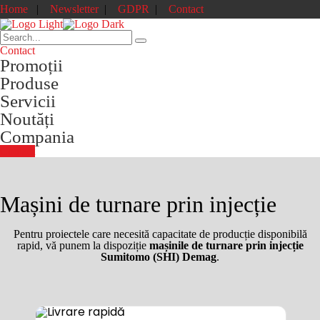
Home
|
Newsletter
|
GDPR
|
Contact
Contact
Promoții
Produse
Servicii
Noutăți
Compania
Contact
Mașini de turnare prin injecție
Pentru proiectele care necesită capacitate de producție disponibilă
rapid, vă punem la dispoziție
mașinile
de
turnare
prin
injecție
Sumitomo (SHI) Demag
.