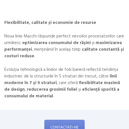
Flexibilitate, calitate și economie de resurse
Noua linie Macchi răspunde perfect nevoilor procesatorilor care
urmăresc
optimizarea consumului de rășini
și
maximizarea
performanței
, menținând în același timp
calitate constantă și
costuri reduse
.
Evoluția tehnologică a liniilor de folii barieră reflectă tendința
industriei: de la structurile în 5 straturi din trecut, către
linii
moderne în 7 și 9 straturi
, care oferă
flexibilitate maximă
de design
,
reducerea grosimii foliei
și
eficiență sporită a
consumului de material
.
CONTACTAȚI-NE