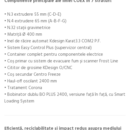
Componente principale ale liniei COEX în 7 straturi:
• N.3 extrudere 55 mm (C-D-E)
• N.4 extrudere 65 mm (A-B-F-G)
• N.32 stații gravimetrice
• Matriță Ø 400 mm
• Inel de răcire automat Kdesign Karat3.3 COM2 P.F.
• Sistem Easy Control Plus (supervizor central)
• Container complet pentru componentele electrice
• Coș primar cu sistem de evacuare fum și scanner Frost Line
• Cititor de grosime KDesign O/CNC
• Coș secundar Centro Freeze
• Haul-off oscilant 2400 mm
• Tratament Corona
• Bobinator dublu BO PLUS 2400, versiune față în față, cu Smart
Loading System
Eficiență, reciclabilitate și impact redus asupra mediului