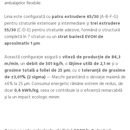
ambalajelor flexibile.
Linia este configurată cu
patru extrudere 65/30
(A-B-F-G)
pentru straturile exterioare și intermediare și
trei extrudere
55/30
(C-D-E) pentru straturile adezive, formând o structură
completă în 7 straturi cu un
strat barieră EVOH de
aproximativ 1 µm
.
Această configurație asigură o
viteză de producție de 84,3
m/min
, un
debit de 501 kg/h
, o
lățime utilă de 2,1 m
și o
grosime totală a foliei de 25 µm
, cu o
toleranță de grosime
de ±3,01% (2 sigma)
— Macchi garantând o deviație maximă de
±6% la 25 µm. Consumul energetic rămâne extrem de redus, de
doar
0,4 kWh/kg
, ceea ce contribuie la o eficiență remarcabilă
și la un impact ecologic minim.