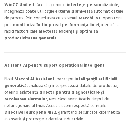
WinCC Unified
. Acesta permite
interfețe personalizabile
,
integrează toate utilitățile externe și arhivează automat datele
de proces. Prin conexiunea cu sistemul
Macchi IoT
, operatorii
pot
monitoriza în timp real performanța liniei
, identifica
rapid factorii care afectează eficiența și
optimiza
productivitatea generală
.
Asistent AI pentru suport operațional inteligent
Noul
Macchi AI Assistant
, bazat pe
inteligență artificială
generativă
, analizează și interpretează datele de producție,
oferind
asistență directă pentru diagnosticare și
rezolvarea alarmelor
, reducând semnificativ timpul de
nefuncționare al liniei. Acest sistem respectă cerințele
Directivei europene NIS2
, garantând securitate cibernetică
avansată și protecție a datelor industriale.