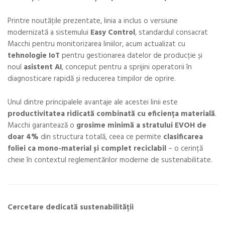
Printre noutățile prezentate, linia a inclus o versiune
modernizată a sistemului
Easy Control
, standardul consacrat
Macchi pentru monitorizarea liniilor, acum actualizat cu
tehnologie IoT
pentru gestionarea datelor de producție și
noul
asistent AI
, conceput pentru a sprijini operatorii în
diagnosticare rapidă și reducerea timpilor de oprire.
Unul dintre principalele avantaje ale acestei linii este
productivitatea ridicată combinată cu eficiența materială
.
Macchi garantează o
grosime minimă a stratului EVOH de
doar 4%
din structura totală, ceea ce permite
clasificarea
foliei ca mono-material și complet reciclabil
– o cerință
cheie în contextul reglementărilor moderne de sustenabilitate.
Cercetare dedicată sustenabilității