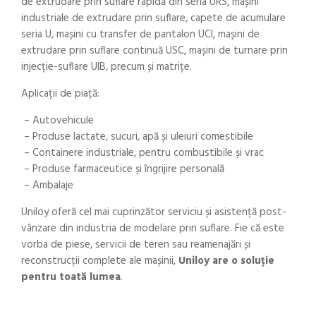
de extrudare prin suflare rapidă din seria URS, mașini
industriale de extrudare prin suflare, capete de acumulare
seria U, mașini cu transfer de pantalon UCI, mașini de
extrudare prin suflare continuă USC, mașini de turnare prin
injecție-suflare UIB, precum și matrițe.
Aplicații de piață:
– Autovehicule
– Produse lactate, sucuri, apă și uleiuri comestibile
– Containere industriale, pentru combustibile și vrac
– Produse farmaceutice și îngrijire personală
– Ambalaje
Uniloy oferă cel mai cuprinzător serviciu și asistență post-
vânzare din industria de modelare prin suflare. Fie că este
vorba de piese, servicii de teren sau reamenajări și
reconstrucții complete ale mașinii,
Uniloy are o soluție
pentru toată lumea
.