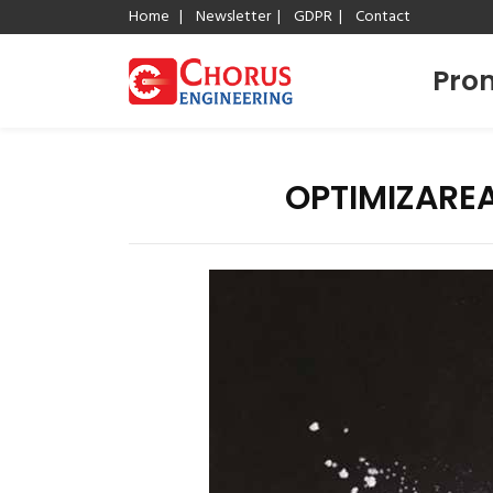
Home
|
Newsletter
|
GDPR
|
Contact
Prom
OPTIMIZAREA