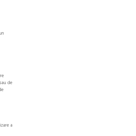
un
are
 sau de
de
izare a