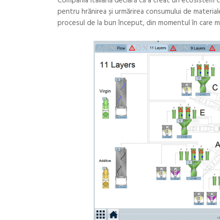
Compania italiană declară că a creat un ecosistem 
pentru hrănirea și urmărirea consumului de materiale
procesul de la bun început, din momentul în care mate