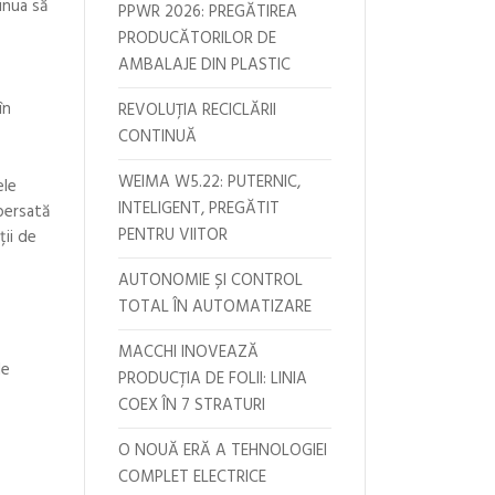
inua să
PPWR 2026: PREGĂTIREA
PRODUCĂTORILOR DE
AMBALAJE DIN PLASTIC
în
REVOLUȚIA RECICLĂRII
CONTINUĂ
WEIMA W5.22: PUTERNIC,
ele
INTELIGENT, PREGĂTIT
persată
PENTRU VIITOR
ții de
AUTONOMIE ȘI CONTROL
TOTAL ÎN AUTOMATIZARE
MACCHI INOVEAZĂ
le
PRODUCȚIA DE FOLII: LINIA
COEX ÎN 7 STRATURI
O NOUĂ ERĂ A TEHNOLOGIEI
COMPLET ELECTRICE