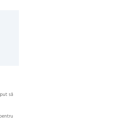
eput să
 pentru