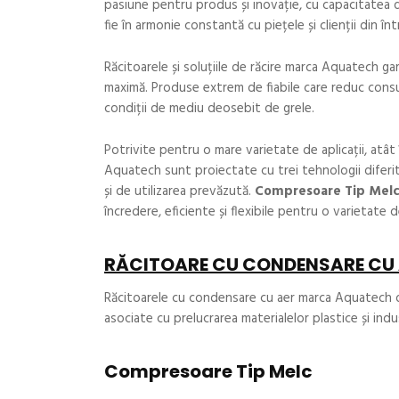
pasiune pentru produs și inovație, cu capacitatea 
fie în armonie constantă cu piețele și clienții din în
Răcitoarele și soluțiile de răcire marca Aquatech ga
maximă. Produse extrem de fiabile care reduc consumu
condiții de mediu deosebit de grele.
Potrivite pentru o mare varietate de aplicații, atât în
Aquatech sunt proiectate cu trei tehnologii diferi
și de utilizarea prevăzută.
Compresoare Tip Melc,
încredere, eficiente și flexibile pentru o varietate de
RĂCITOARE CU CONDENSARE CU
Răcitoarele cu condensare cu aer marca Aquatech ofe
asociate cu prelucrarea materialelor plastice și indu
Compresoare Tip Melc