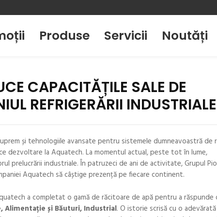
oții
Produse
Servicii
Noutăți
CE CAPACITĂȚILE SALE DE
NIUL REFRIGERĂRII INDUSTRIALE
ul suprem și tehnologiile avansate pentru sistemele dumneavoastră de r
e dezvoltare la Aquatech. La momentul actual, peste tot în lume,
l prelucrării industriale. În patruzeci de ani de activitate, Grupul Pi
mpaniei Aquatech să câștige prezență pe fiecare continent.
Aquatech a completat o gamă de răcitoare de apă pentru a răspunde o
, Alimentație și Băuturi, Industrial
. O istorie scrisă cu o adevărată