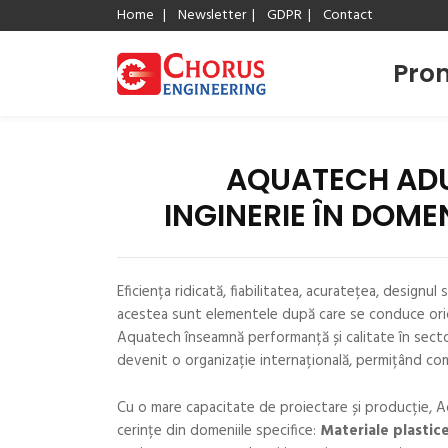
Home
|
Newsletter
|
GDPR
|
Contact
Prom
AQUATECH ADU
INGINERIE ÎN DOME
Eficiența ridicată, fiabilitatea, acuratețea, design
acestea sunt elementele după care se conduce oric
Aquatech înseamnă performanță și calitate în sectoru
devenit o organizație internațională, permițând co
Cu o mare capacitate de proiectare și producție, 
cerințe din domeniile specifice:
Materiale plastice