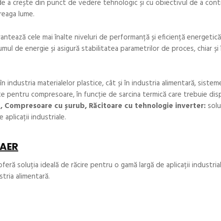
de a crește din punct de vedere tehnologic și cu obiectivul de a cont
treaga lume.
rantează cele mai înalte niveluri de performanță și eficiență energetică
l de energie și asigură stabilitatea parametrilor de proces, chiar și 
 ​​industria materialelor plastice, cât și în industria alimentară, sistem
te pentru compresoare, în funcție de sarcina termică care trebuie dis
 Compresoare cu șurub, Răcitoare cu tehnologie inverter:
solu
 aplicații industriale.
 AER
ră soluția ideală de răcire pentru o gamă largă de aplicații industria
stria alimentară.