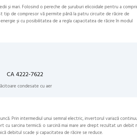
dii și mari. Folosind o pereche de șuruburi elicoidale pentru a compr
est tip de compresor v
ă
permite până la patru circuite de răcire de
ergie și cu posibilitatea de a regla capacitatea de răcire în modul
CA 4222-7622
ăcitoare condesate cu aer
ncă. Prin intermediul unui semnal electric, invertorul variază continu
rt cu sarcina termică: o sarcină mai mare are drept rezultat un debit 
mică debitul scade și capacitatea de răcire se reduce.