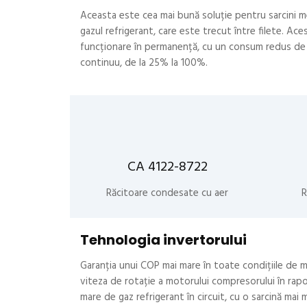
Aceasta este cea mai bună soluție pentru sarcini me
gazul refrigerant, care este trecut între filete. Ac
funcționare în permanență, cu un consum redus de en
continuu, de la 25% la 100%.
CA 4122-8722
Răcitoare condesate cu aer
R
Tehnologia invertorului
Garanția unui COP mai mare în toate condițiile de mu
viteza de rotație a motorului compresorului în rapo
mare de gaz refrigerant în circuit, cu o sarcină mai 